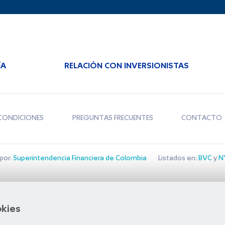
ÍA
RELACIÓN CON INVERSIONISTAS
CONDICIONES
PREGUNTAS FRECUENTES
CONTACTO
por:
Superintendencia Financiera de Colombia
Listados en:
BVC
y
NY
Bolsa de Santiago
okies