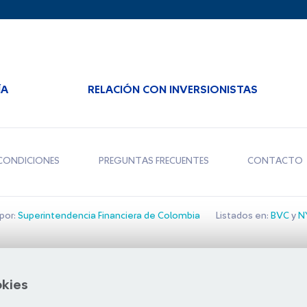
ÍA
RELACIÓN CON INVERSIONISTAS
CONDICIONES
PREGUNTAS FRECUENTES
CONTACTO
por:
Superintendencia Financiera de Colombia
Listados en:
BVC
y
NY
Bolsa de Santiago
okies