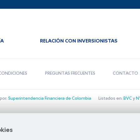
ÍA
RELACIÓN CON INVERSIONISTAS
CONDICIONES
PREGUNTAS FRECUENTES
CONTACTO
por:
Superintendencia Financiera de Colombia
Listados en:
BVC
y
NY
Bolsa de Santiago
okies