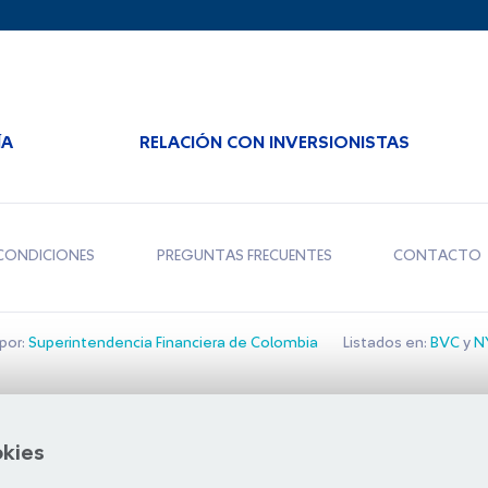
ÍA
RELACIÓN CON INVERSIONISTAS
CONDICIONES
PREGUNTAS FRECUENTES
CONTACTO
por:
Superintendencia Financiera de Colombia
Listados en:
BVC
y
NY
Bolsa de Santiago
okies