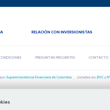
ÍA
RELACIÓN CON INVERSIONISTAS
CONDICIONES
PREGUNTAS FRECUENTES
CONTACTO
por:
Superintendencia Financiera de Colombia
Listados en:
BVC
y
NY
Bolsa de Santiago
okies