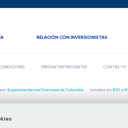
ÍA
RELACIÓN CON INVERSIONISTAS
CONDICIONES
PREGUNTAS FRECUENTES
CONTACTO
por:
Superintendencia Financiera de Colombia
Listados en:
BVC
y
NY
Bolsa de Santiago
okies