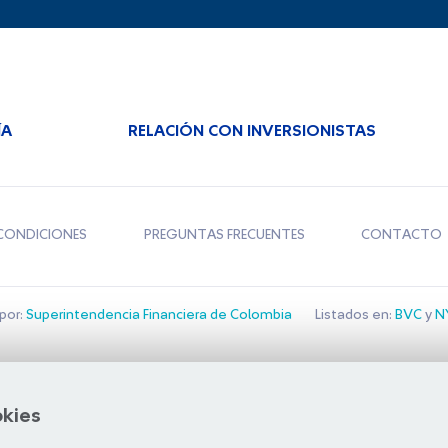
ÍA
RELACIÓN CON INVERSIONISTAS
CONDICIONES
PREGUNTAS FRECUENTES
CONTACTO
por:
Superintendencia Financiera de Colombia
Listados en:
BVC
y
NY
Bolsa de Santiago
okies