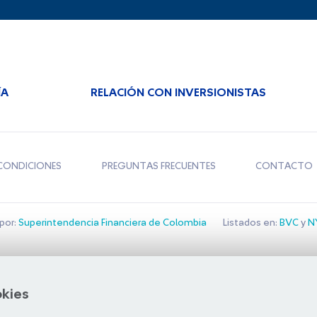
ÍA
RELACIÓN CON INVERSIONISTAS
CONDICIONES
PREGUNTAS FRECUENTES
CONTACTO
por:
Superintendencia Financiera de Colombia
Listados en:
BVC
y
NY
Bolsa de Santiago
okies