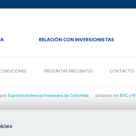
ÍA
RELACIÓN CON INVERSIONISTAS
CONDICIONES
PREGUNTAS FRECUENTES
CONTACTO
por:
Superintendencia Financiera de Colombia
Listados en:
BVC
y
NY
Bolsa de Santiago
okies