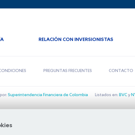
ÍA
RELACIÓN CON INVERSIONISTAS
CONDICIONES
PREGUNTAS FRECUENTES
CONTACTO
por:
Superintendencia Financiera de Colombia
Listados en:
BVC
y
NY
Bolsa de Santiago
okies