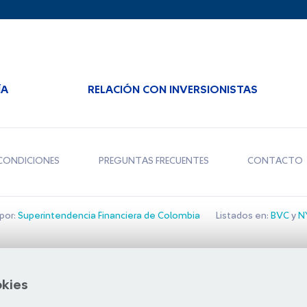
ÍA
RELACIÓN CON INVERSIONISTAS
CONDICIONES
PREGUNTAS FRECUENTES
CONTACTO
por:
Superintendencia Financiera de Colombia
Listados en:
BVC
y
NY
Bolsa de Santiago
okies