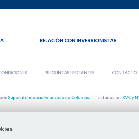
ÍA
RELACIÓN CON INVERSIONISTAS
CONDICIONES
PREGUNTAS FRECUENTES
CONTACTO
por:
Superintendencia Financiera de Colombia
Listados en:
BVC
y
NY
Bolsa de Santiago
okies