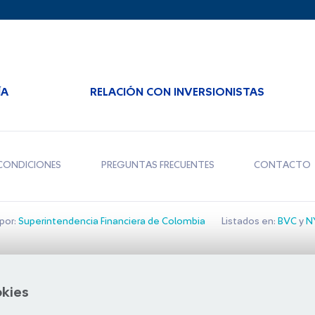
ÍA
RELACIÓN CON INVERSIONISTAS
CONDICIONES
PREGUNTAS FRECUENTES
CONTACTO
por:
Superintendencia Financiera de Colombia
Listados en:
BVC
y
NY
Bolsa de Santiago
okies