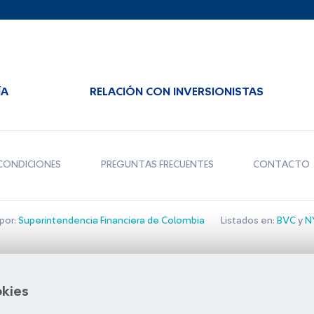
ÍA
RELACIÓN CON INVERSIONISTAS
CONDICIONES
PREGUNTAS FRECUENTES
CONTACTO
por:
Superintendencia Financiera de Colombia
Listados en:
BVC
y
NY
Bolsa de Santiago
okies