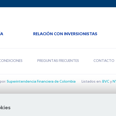
ÍA
RELACIÓN CON INVERSIONISTAS
CONDICIONES
PREGUNTAS FRECUENTES
CONTACTO
por:
Superintendencia Financiera de Colombia
Listados en:
BVC
y
NY
Bolsa de Santiago
okies