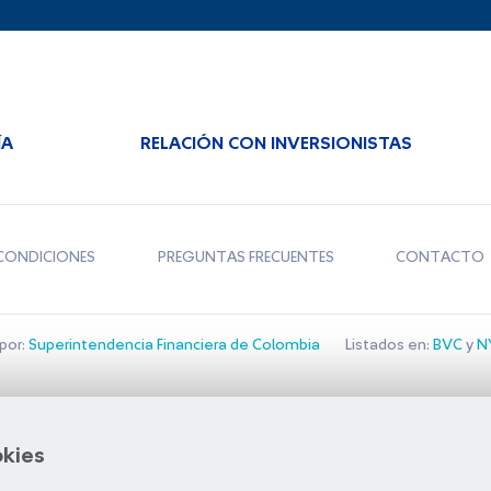
ÍA
RELACIÓN CON INVERSIONISTAS
CONDICIONES
PREGUNTAS FRECUENTES
CONTACTO
por:
Superintendencia Financiera de Colombia
Listados en:
BVC
y
NY
Bolsa de Santiago
okies