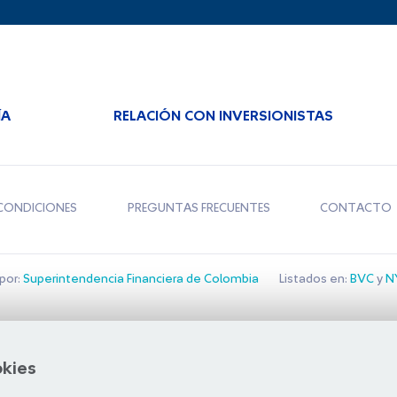
ÍA
RELACIÓN CON INVERSIONISTAS
CONDICIONES
PREGUNTAS FRECUENTES
CONTACTO
por:
Superintendencia Financiera de Colombia
Listados en:
BVC
y
NY
Bolsa de Santiago
okies