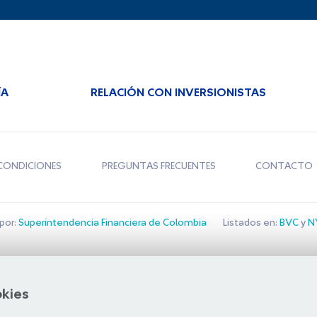
ÍA
RELACIÓN CON INVERSIONISTAS
CONDICIONES
PREGUNTAS FRECUENTES
CONTACTO
por:
Superintendencia Financiera de Colombia
Listados en:
BVC
y
NY
Bolsa de Santiago
okies