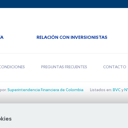
ÍA
RELACIÓN CON INVERSIONISTAS
CONDICIONES
PREGUNTAS FRECUENTES
CONTACTO
por:
Superintendencia Financiera de Colombia
Listados en:
BVC
y
NY
Bolsa de Santiago
okies