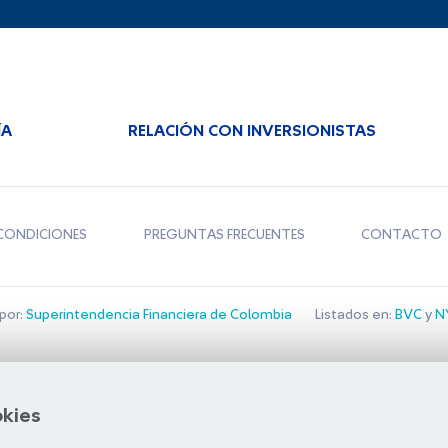
ÍA
RELACIÓN CON INVERSIONISTAS
CONDICIONES
PREGUNTAS FRECUENTES
CONTACTO
por:
Superintendencia Financiera de Colombia
Listados en:
BVC
y
NY
Bolsa de Santiago
okies