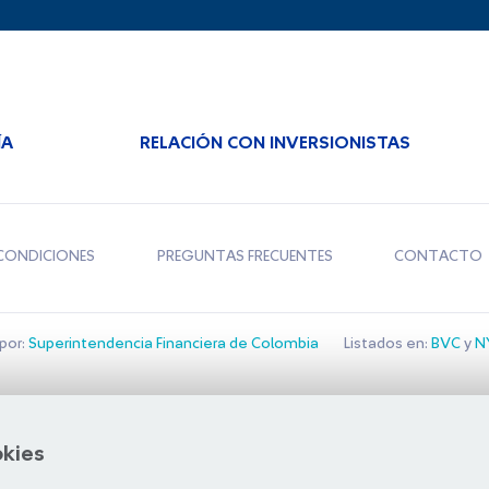
ÍA
RELACIÓN CON INVERSIONISTAS
CONDICIONES
PREGUNTAS FRECUENTES
CONTACTO
por:
Superintendencia Financiera de Colombia
Listados en:
BVC
y
NY
Bolsa de Santiago
okies