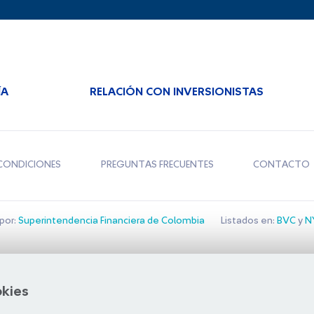
ÍA
RELACIÓN CON INVERSIONISTAS
CONDICIONES
PREGUNTAS FRECUENTES
CONTACTO
por:
Superintendencia Financiera de Colombia
Listados en:
BVC
y
NY
Bolsa de Santiago
okies