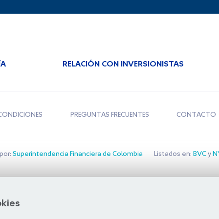
ÍA
RELACIÓN CON INVERSIONISTAS
CONDICIONES
PREGUNTAS FRECUENTES
CONTACTO
por:
Superintendencia Financiera de Colombia
Listados en:
BVC
y
NY
Bolsa de Santiago
okies