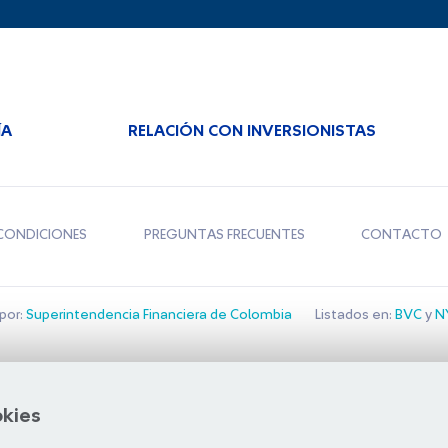
ÍA
RELACIÓN CON INVERSIONISTAS
CONDICIONES
PREGUNTAS FRECUENTES
CONTACTO
por:
Superintendencia Financiera de Colombia
Listados en:
BVC
y
NY
Bolsa de Santiago
okies