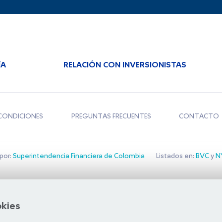
ÍA
RELACIÓN CON INVERSIONISTAS
CONDICIONES
PREGUNTAS FRECUENTES
CONTACTO
por:
Superintendencia Financiera de Colombia
Listados en:
BVC
y
NY
Bolsa de Santiago
okies