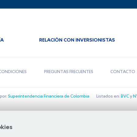
ÍA
RELACIÓN CON INVERSIONISTAS
CONDICIONES
PREGUNTAS FRECUENTES
CONTACTO
por:
Superintendencia Financiera de Colombia
Listados en:
BVC
y
NY
Bolsa de Santiago
okies