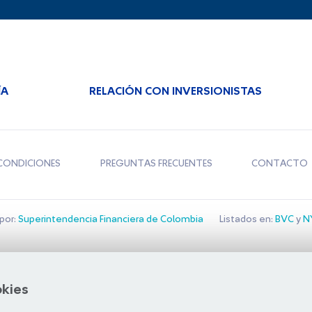
ÍA
RELACIÓN CON INVERSIONISTAS
CONDICIONES
PREGUNTAS FRECUENTES
CONTACTO
por:
Superintendencia Financiera de Colombia
Listados en:
BVC
y
NY
Bolsa de Santiago
okies