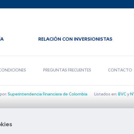
ÍA
RELACIÓN CON INVERSIONISTAS
CONDICIONES
PREGUNTAS FRECUENTES
CONTACTO
por:
Superintendencia Financiera de Colombia
Listados en:
BVC
y
NY
Bolsa de Santiago
okies