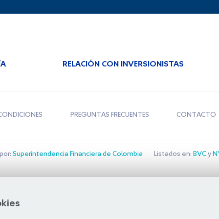
ÍA
RELACIÓN CON INVERSIONISTAS
CONDICIONES
PREGUNTAS FRECUENTES
CONTACTO
por:
Superintendencia Financiera de Colombia
Listados en:
BVC
y
NY
Bolsa de Santiago
okies