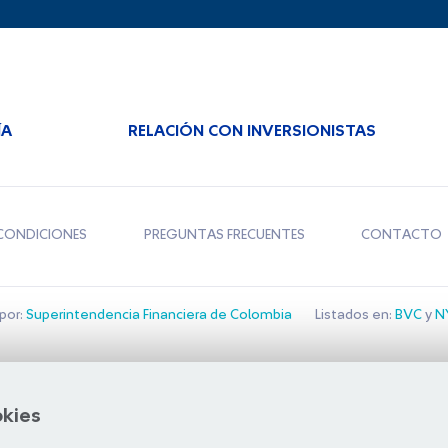
ÍA
RELACIÓN CON INVERSIONISTAS
CONDICIONES
PREGUNTAS FRECUENTES
CONTACTO
por:
Superintendencia Financiera de Colombia
Listados en:
BVC
y
NY
Bolsa de Santiago
okies