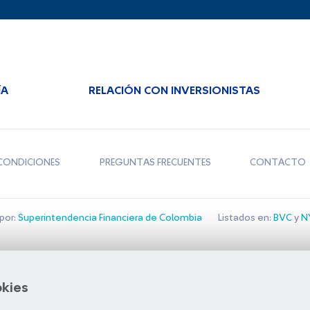
ÍA
RELACIÓN CON INVERSIONISTAS
CONDICIONES
PREGUNTAS FRECUENTES
CONTACTO
por:
Superintendencia Financiera de Colombia
Listados en:
BVC
y
NY
Bolsa de Santiago
okies