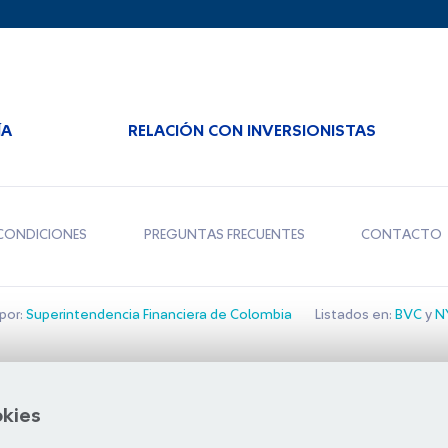
ÍA
RELACIÓN CON INVERSIONISTAS
CONDICIONES
PREGUNTAS FRECUENTES
CONTACTO
por:
Superintendencia Financiera de Colombia
Listados en:
BVC
y
NY
Bolsa de Santiago
okies