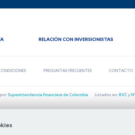
ÍA
RELACIÓN CON INVERSIONISTAS
CONDICIONES
PREGUNTAS FRECUENTES
CONTACTO
por:
Superintendencia Financiera de Colombia
Listados en:
BVC
y
NY
Bolsa de Santiago
okies