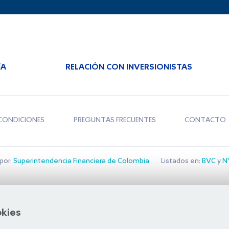
ÍA
RELACIÓN CON INVERSIONISTAS
CONDICIONES
PREGUNTAS FRECUENTES
CONTACTO
por:
Superintendencia Financiera de Colombia
Listados en:
BVC
y
NY
Bolsa de Santiago
okies