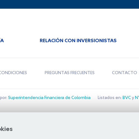
ÍA
RELACIÓN CON INVERSIONISTAS
CONDICIONES
PREGUNTAS FRECUENTES
CONTACTO
por:
Superintendencia Financiera de Colombia
Listados en:
BVC
y
NY
Bolsa de Santiago
okies