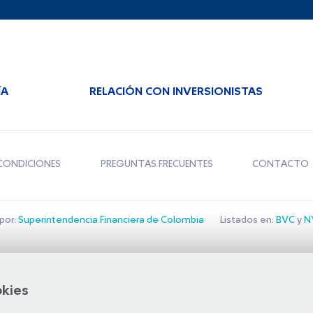
ÍA
RELACIÓN CON INVERSIONISTAS
CONDICIONES
PREGUNTAS FRECUENTES
CONTACTO
por:
Superintendencia Financiera de Colombia
Listados en:
BVC
y
NY
Bolsa de Santiago
okies