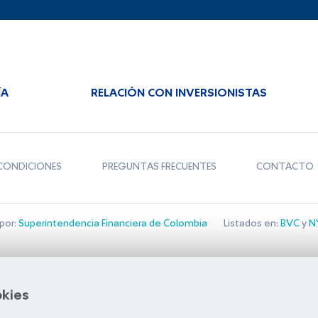
ÍA
RELACIÓN CON INVERSIONISTAS
CONDICIONES
PREGUNTAS FRECUENTES
CONTACTO
por:
Superintendencia Financiera de Colombia
Listados en:
BVC
y
NY
Bolsa de Santiago
okies