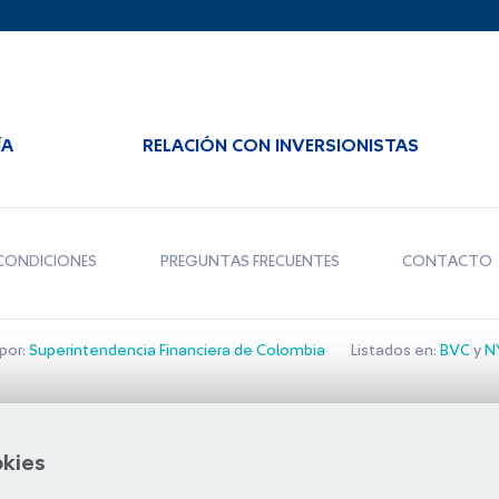
ÍA
RELACIÓN CON INVERSIONISTAS
CONDICIONES
PREGUNTAS FRECUENTES
CONTACTO
por:
Superintendencia Financiera de Colombia
Listados en:
BVC
y
NY
Bolsa de Santiago
okies