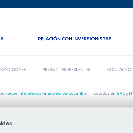
ÍA
RELACIÓN CON INVERSIONISTAS
CONDICIONES
PREGUNTAS FRECUENTES
CONTACTO
por:
Superintendencia Financiera de Colombia
Listados en:
BVC
y
NY
Bolsa de Santiago
okies