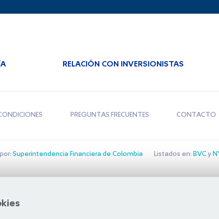
ÍA
RELACIÓN CON INVERSIONISTAS
CONDICIONES
PREGUNTAS FRECUENTES
CONTACTO
por:
Superintendencia Financiera de Colombia
Listados en:
BVC
y
NY
Bolsa de Santiago
okies