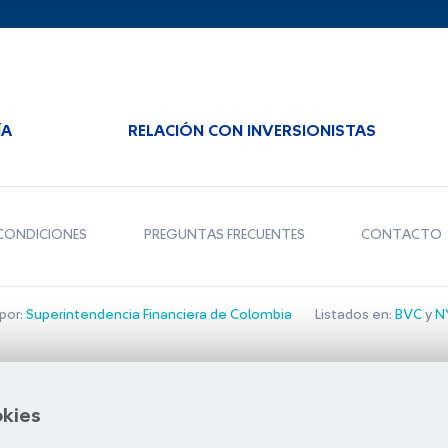
ÍA
RELACIÓN CON INVERSIONISTAS
CONDICIONES
PREGUNTAS FRECUENTES
CONTACTO
por:
Superintendencia Financiera de Colombia
Listados en:
BVC
y
NY
Bolsa de Santiago
okies