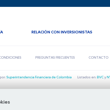
ÍA
RELACIÓN CON INVERSIONISTAS
CONDICIONES
PREGUNTAS FRECUENTES
CONTACTO
por:
Superintendencia Financiera de Colombia
Listados en:
BVC
y
NY
Bolsa de Santiago
okies