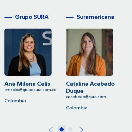
Grupo SURA
Suramericana
Ana Milena Celis
Catalina Acebedo
L
amcelis@gruposura.com.co
lu
Duque
cacebedo@sura.com
Colombia
C
Colombia