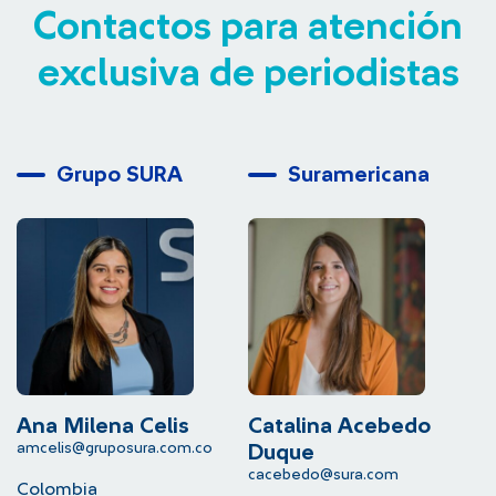
Contactos para atención
exclusiva de periodistas
Grupo SURA
Suramericana
Ana Milena Celis
Catalina Acebedo
L
amcelis@gruposura.com.co
lu
Duque
cacebedo@sura.com
Colombia
C