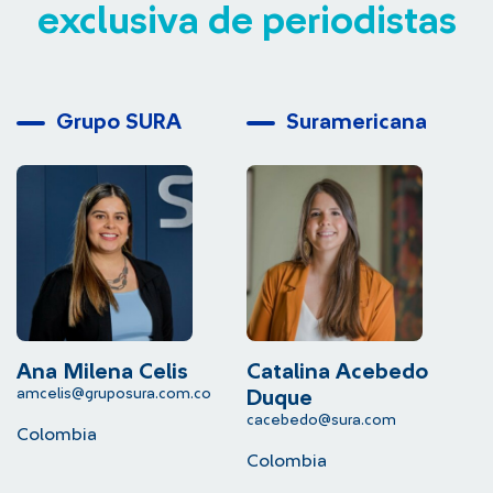
exclusiva de periodistas
Grupo SURA
Suramericana
Ana Milena Celis
Catalina Acebedo
L
amcelis@gruposura.com.co
lu
Duque
cacebedo@sura.com
Colombia
C
Colombia