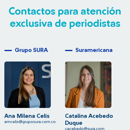
Contactos para atención
exclusiva de periodistas
Grupo SURA
Suramericana
Ana Milena Celis
Catalina Acebedo
L
amcelis@gruposura.com.co
lu
Duque
cacebedo@sura.com