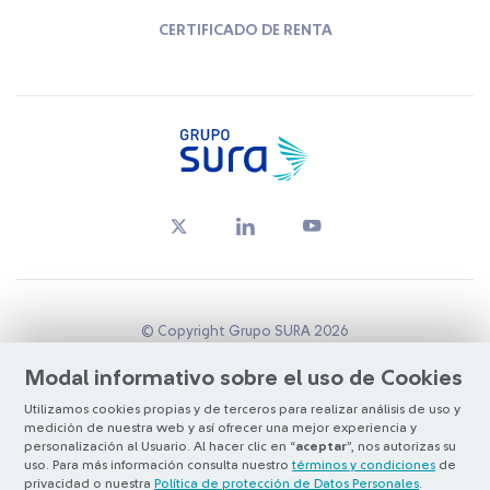
CERTIFICADO DE RENTA
© Copyright Grupo SURA 2026
Modal informativo sobre el uso de Cookies
Supervisado por:
Superintendencia Financiera de Colombia
Utilizamos cookies propias y de terceros para realizar análisis de uso y
medición de nuestra web y así ofrecer una mejor experiencia y
Listados en:
BVC
y
NYSE (ADR nivel 1)
personalización al Usuario. Al hacer clic en “
aceptar
”, nos autorizas su
Bolsa de Santiago
uso. Para más información consulta nuestro
términos y condiciones
de
privacidad o nuestra
Política de protección de Datos Personales
.