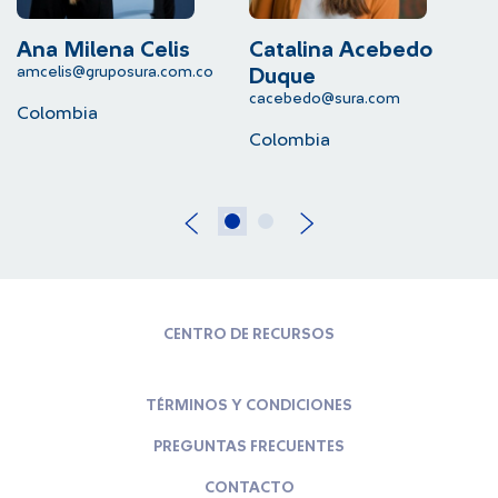
Ana Milena Celis
Catalina Acebedo
L
amcelis@gruposura.com.co
lu
Duque
cacebedo@sura.com
Colombia
C
Colombia
CENTRO DE RECURSOS
TÉRMINOS Y CONDICIONES
PREGUNTAS FRECUENTES
CONTACTO