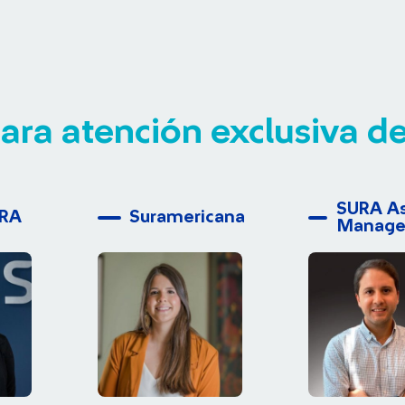
ara atención exclusiva de
SURA A
URA
Suramericana
Manag