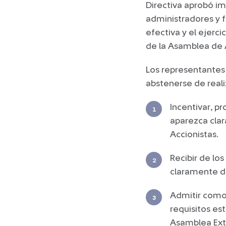
Directiva aprobó imp
administradores y f
efectiva y el ejerci
de la Asamblea de A
Los representantes
abstenerse de reali
Incentivar, p
aparezca cla
Accionistas.
Recibir de lo
claramente de
Admitir como 
requisitos es
Asamblea Extr