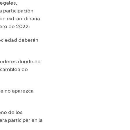
legales,
a participación
ión extraordinaria
rero de 2022:
Sociedad deberán
 poderes donde no
 Asamblea de
de no aparezca
eno de los
ra participar en la