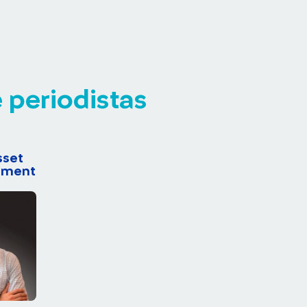
 periodistas
sset
ement