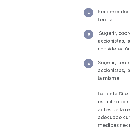
Recomendar a
forma.
Sugerir, coor
accionistas, 
consideración
Sugerir, coor
accionistas, 
la misma.
La Junta Dire
establecido a
antes de la r
adecuado cump
medidas neces