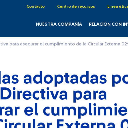
Contacto
Centro de recursos
Línea étic
NUESTRA COMPAÑÍA
RELACIÓN CON I
tiva para asegurar el cumplimiento de la Circular Externa 0
as adoptadas po
Directiva para
rar el cumplimi
Circular Externa